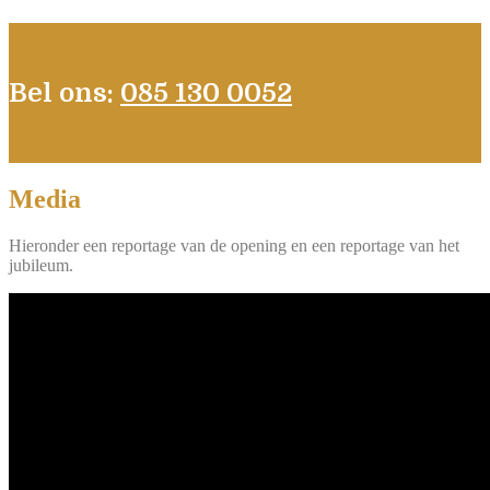
Bel ons:
085 130 0052
Media
Hieronder een reportage van de opening en een reportage van het
jubileum.