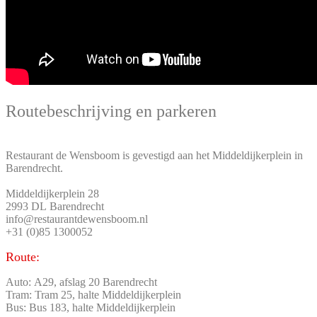
Routebeschrijving en parkeren
Restaurant de Wensboom is gevestigd aan het Middeldijkerplein in
Barendrecht.
Middeldijkerplein 28
2993 DL Barendrecht
info@restaurantdewensboom.nl
+31 (0)85 1300052
Route:
Auto: A29, afslag 20 Barendrecht
Tram: Tram 25, halte Middeldijkerplein
Bus: Bus 183, halte Middeldijkerplein